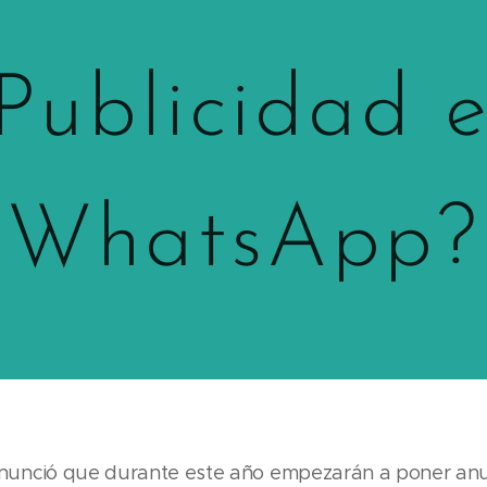
Publicidad 
WhatsApp?
unció que durante este año empezarán a poner anun