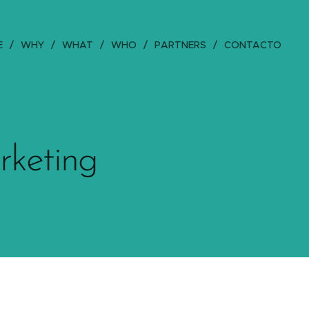
E
WHY
WHAT
WHO
PARTNERS
CONTACTO
rketing