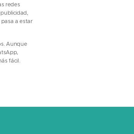
as redes
publicidad,
 pasa a estar
os. Aunque
atsApp,
s fácil.