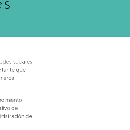
es
edes sociales
ortante que
marca.
.
ndimiento
etivo de
nistración de