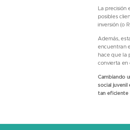
La precisión
posibles cli
inversión (o R
Además, esta
encuentran e
hace que la p
convierta en 
Cambiando un
social juveni
tan eficient