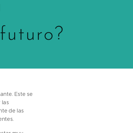
a
futuro?
ante. Este se
 las
nte de las
entes.