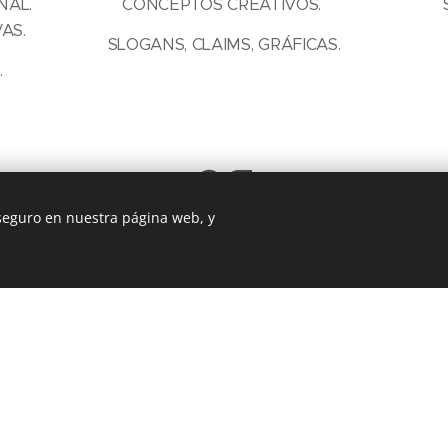
NAL.
CONCEPTOS CREATIVOS.
AS.
SLOGANS, CLAIMS, GRÁFICAS.
.
 seguro en nuestra página web, y
MARKETING&COMUNICACIO
N
WEB,
EXTERNALIZACIÓN DE LA
N.
PROM
DIRECCIÓN DE MARKETING &
COL
COMUNICACIÓN.