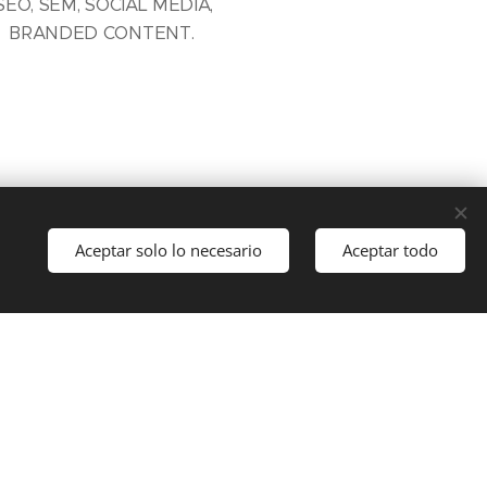
SEO, SEM, SOCIAL MEDIA,
BRANDED CONTENT.
Aceptar solo lo necesario
Aceptar todo
PROMOCIÓN DIRECTA
ACCIONES DIRECTAS DE
OCIÓN EN NUESTRA RED DE
ABORADORES Y PARTNERS.