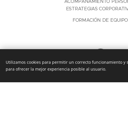
ACOMPAÑAMIENTO PERSO
ESTRATEGIAS CORPORATIV
FORMACIÓN DE EQUIPO
Utilizamos cookies para permitir un correcto funcionamiento y
para ofrecer la mejor experiencia posible al usuario.
WEB DESIGN
ARQUITECTURA Y DISEÑO 
UX / UI, SEO OPTIMIZACIÓ